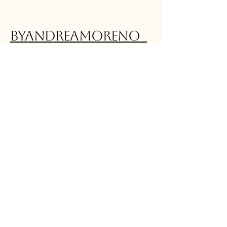
byandreamoreno_
© 2035 by byandreamoreno. Powered and
secured by
Wix
621090479
andreamorenomuah@gmail.com
Torrejón de Ardoz, Spain
Política de Privacidad
Declaración de Accesibilidad
Términos y Condiciones