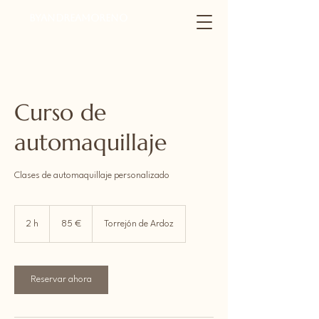
byandreamoreno
Curso de
automaquillaje
Clases de automaquillaje personalizado
85
euros
2 h
2
85 €
Torrejón de Ardoz
h
Reservar ahora